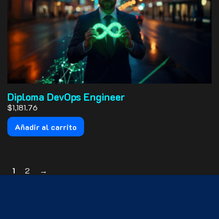
Diploma DevOps Engineer
$1,181.76
Añadir al carrito
1
2
→