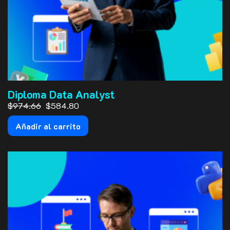
Diploma Data Analyst
El precio original era: $974.66.
El precio actual es: $584.80.
$974.66
$584.80
Añadir al carrito