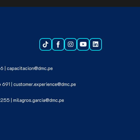
6 | capacitacion@dmc.pe
6 691 | customer.experience@dmc.pe
 255 | milagros.garcia@dmc.pe