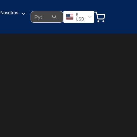
Search ...
Nosotros
$
USD