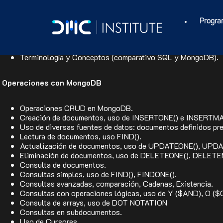
Fundamentos de No-SQL
Progra
Bases de datos NoSQL. Definición y tipos.
MongoDB. Definición, métodos y tipos de datos que soporta
Terminología y Conceptos (comparativo SQL y MongoDB).
Operaciones con MongoDB
Operaciones CRUD en MongoDB.
Creación de documentos, uso de INSERTONE() e INSERTMA
Uso de diversas fuentes de datos: documentos definidos pr
Lectura de documentos, uso FIND().
Actualización de documentos, uso de UPDATEONE(), UP
Eliminación de documentos, uso de DELETEONE(), DELET
Consulta de documentos.
Consultas simples, uso de FIND(), FINDONE().
Consultas avanzadas, comparación, Cadenas, Existencia.
Consultas con operaciones lógicas, uso de Y ($AND), O ($
Consulta de arrays, uso de DOT NOTATION
Consultas en subdocumentos.
Uso de Cursores.