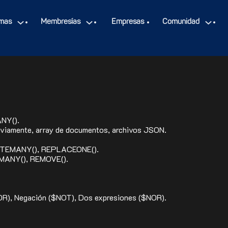
mas
Membresías
Empresas
Comunidad
.
NY().
eviamente, array de documentos, archivos JSON.
DATEMANY(), REPLACEONE().
EMANY(), REMOVE().
OR), Negación ($NOT), Dos expresiones ($NOR).