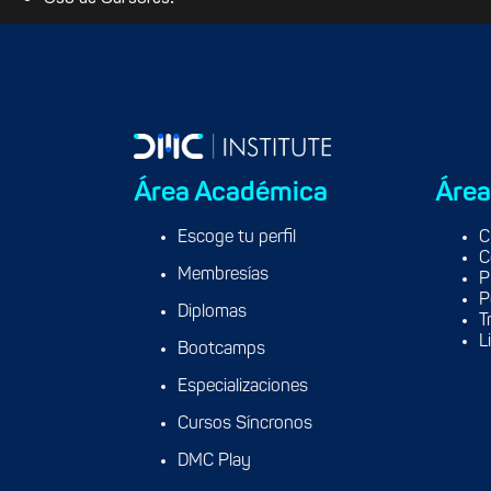
Área Académica
Área
Escoge tu perfil
C
C
Membresías
P
P
Diplomas
T
L
Bootcamps
Especializaciones
Cursos Síncronos
DMC Play