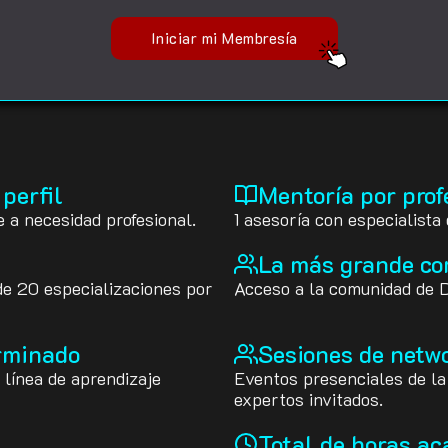
Iniciar mi Membresía
 perfil
Mentoría por prof
 a necesidad profesional.
1 asesoría con especialista
La más grande co
de 20 especializaciones por
Acceso a la comunidad de D
erminado
Sesiones de netw
 línea de aprendizaje
Eventos presenciales de 
expertos invitados.
Total de horas ac