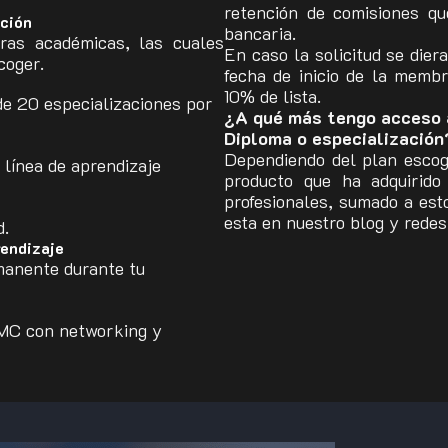
retención de comisiones qu
ición
bancaria.
as académicas, las cuales
En caso la solicitud se dier
coger.
fecha de inicio de la memb
10% de lista.
de 20 especializaciones por
¿A qué más tengo acceso 
Diploma o especialización
Dependiendo del plan escogi
 línea de aprendizaje
producto que ha adquirid
profesionales, sumado a esto
esta en nuestro blog y redes
d.
rendizaje
manente durante tu
MC con networking y