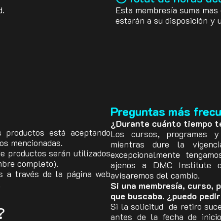
d.
Esta membresía suma mas d
estarán a su disposición y 
Preguntas más frec
¿Durante cuánto tiempo t
s productos está aceptando
Los cursos, programas y e
tos mencionadas.
mientras dure la vigenc
e productos serán utilizados
excepcionalmente tengamo
mbre completo).
ajenos a DMC Institute o
s a través de la página web
avisaremos del cambio.
.
Si una membresía, curso, p
que buscaba. ¿puedo pedi
Si la solicitud de retiro su
?
antes de la fecha de inici