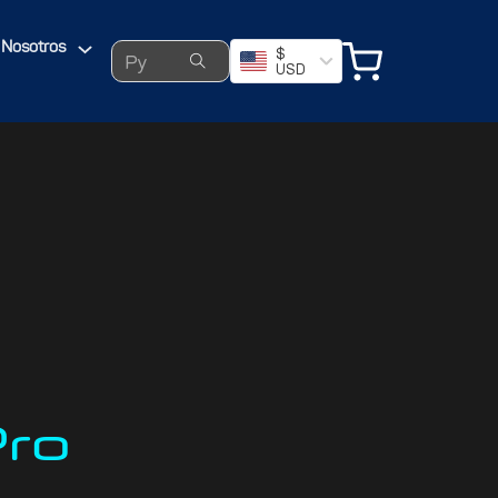
Search ...
Nosotros
$
USD
ro