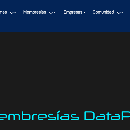
mas
Membresías
Empresas
Comunidad
embresías DataP