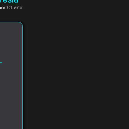
or 01 año.
L