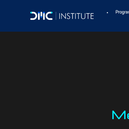
Progra
M