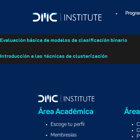
Introducción a las técnicas de regresión
Progra
Introducción a las técnicas de clasificación binaria
Evaluación básica de modelos de clasificación binario
Introducción a las técnicas de clusterización
Área Académica
Área
Escoge tu perfil
C
C
Membresías
P