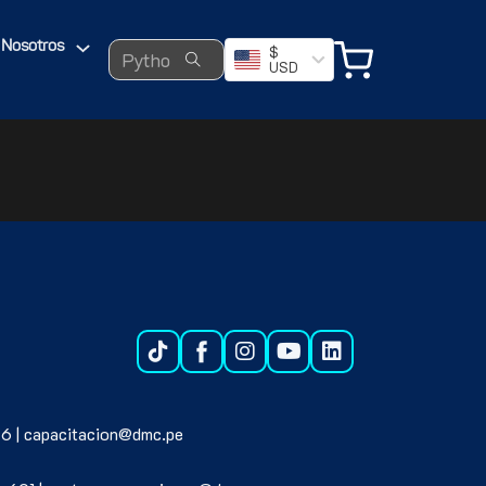
Search ...
Nosotros
$
USD
6 | capacitacion@dmc.pe