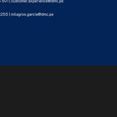
6 691 | customer.experience@dmc.pe
 255 | milagros.garcia@dmc.pe