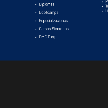
P
Diplomas
T
L
Bootcamps
Especializaciones
Cursos Síncronos
DMC Play