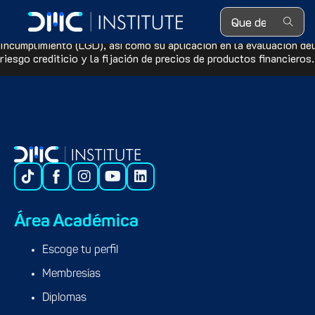
Search ...
Estudia las técnicas de credit scoring para la estimación de la
Probabilidad deIncumplimiento (PD) y la Pérdida en Caso de
Incumplimiento (LGD), así como su aplicación en la evaluación del
riesgo crediticio y la fijación de precios de productos financieros.
Área Académica
Escoge tu perfil
Membresías
Diplomas