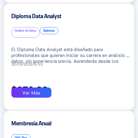
Diploma Data Analyst
Análisis de Datos
Diplomas
El Diploma Data Analyst está diseñado para
profesionales que quieren iniciar su carrera en análisis de
datos, sin experiencia previa. Aprenderás desde los
30/09/2026
76 hrs
fundamentos hasta herramientas clave del análisis de
datos, para tomar decisiones basadas en información y
dar tus primeros pasos hacia una carrera en datos.
$
974.66
Ver Más
Membresía Anual
DMC Play