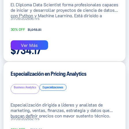
El Diploma Data Scientist forma profesionales capaces
de iniciar y desarrollar proyectos de ciencia de datos
con Python y Machine Learning. Está dirigido a
31/08/2026
96 hrs
egresados de estadística, matemática e ingenierías
informáticas, así como analistas de datos que buscan
30% OFF
$
1,048.81
evolucionar hacia modelos predictivos y soluciones
aplicadas a negocio.
Ver Más
$
734.17
Especialización en Pricing Analytics
Business Analytics
Especializaciones
Especialización dirigida a líderes y analistas de
marketing, ventas, finanzas, estrategia y datos que
buscan definir precios con mayor sustento técnico.
31/08/2026
52 hrs
Aprenderás a combinar analítica, modelos predictivos y
Python para mejorar rentabilidad, competitividad y valor