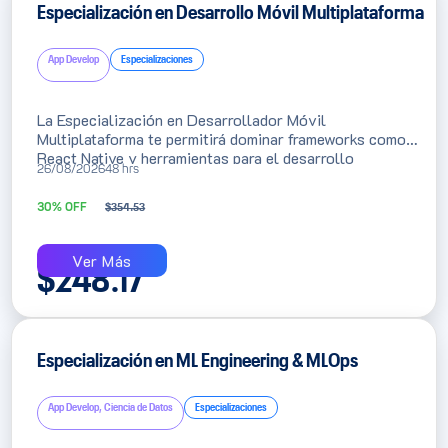
Especialización en Desarrollo Móvil Multiplataforma
App Develop
Especializaciones
La Especialización en Desarrollador Móvil
Multiplataforma te permitirá dominar frameworks como
React Native y herramientas para el desarrollo
26/08/2026
48 hrs
simultáneo para Android e iOS con Kotlin Multiplatform,
permitiéndote agilizar y optimizar el tiempo que
30% OFF
$
354.53
inviertes en el diseño y construcción de tus soluciones.
Ver Más
$
248.17
Especialización en ML Engineering & MLOps
App Develop, Ciencia de Datos
Especializaciones