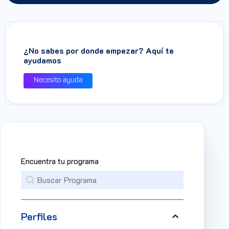
¿No sabes por donde empezar? Aquí te
ayudamos
Necesito ayuda
Encuentra tu programa
buscar producto
Search content
Perfiles