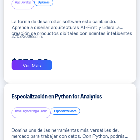
App Develop
Diplomas
La forma de desarrollar software está cambiando.
Aprende a diseñar arquitecturas AI-First y lidera la
creación de productos digitales con agentes inteligentes
27/08/2026
92 hrs
que automatizan el desarrollo de principio a fin.
ASESORÍA PREFERENCIAL
¿Te gustaría recibir un
beneficio especial
?
Antes de que continúes buscando, queremos brindarte
$
974.66
asesoría personalizada para resolver tus dudas y
Ver Más
facilitarte un beneficio exclusivo para tu matrícula.
✓
Atención Humana:
Te responderá un asesor
académico.
✓
Beneficio Preferencial:
Descubre si calificas para un
descuento.
Especialización en Python for Analytics
Hola! Quiero información sobre los
beneficios
Data Engineering & Cloud
Especializaciones
Prefiero seguir revisando la web
Domina una de las herramientas más versátiles del
mercado para trabajar con datos. Con Python, podrás