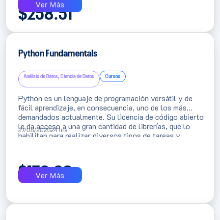
inteligencia artificial en entornos corporativos.
Ver Más
$
258.51
Python Fundamentals
Análisis de Datos, Ciencia de Datos
Cursos
Python es un lenguaje de programación versátil y de
fácil aprendizaje, en consecuencia, uno de los más
demandados actualmente. Su licencia de código abierto
le da acceso a una gran cantidad de librerías, que lo
27/08/2026
24 hrs
habilitan para realizar diversos tipos de tareas y
proyectos, como es el caso de aquellos relacionados a
los datos.
$
176.38
Ver Más