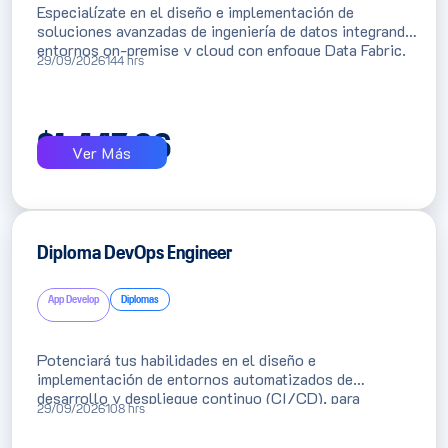
Especialízate en el diseño e implementación de
soluciones avanzadas de ingeniería de datos integrando
entornos on-premise y cloud con enfoque Data Fabric.
29/09/2026
144 hrs
Dirigido a ingenieros de datos y profesionales técnicos
que buscan optimizar pipelines, automatizar procesos y
desarrollar arquitecturas modernas altamente
demandadas por el mercado.
$
1,447.66
Ver Más
Diploma DevOps Engineer
App Develop
Diplomas
Potenciará tus habilidades en el diseño e
implementación de entornos automatizados de
desarrollo y despliegue continuo (CI/CD), para
29/09/2026
108 hrs
optimizar el ciclo de vida de aplicaciones web y móviles
con el uso de herramientas open-source y plataformas