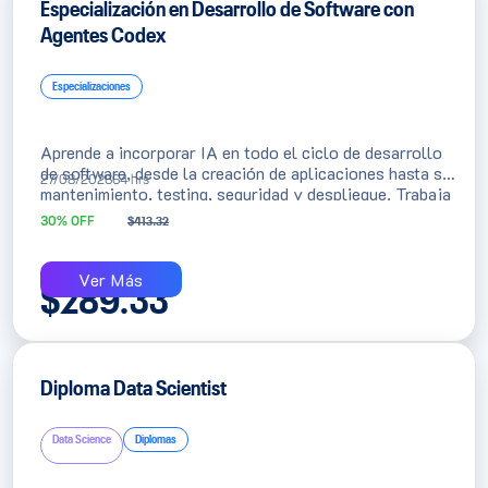
Especialización en Desarrollo de Software con
Agentes Codex
Especializaciones
Aprende a incorporar IA en todo el ciclo de desarrollo
de software, desde la creación de aplicaciones hasta su
27/08/2026
64 hrs
mantenimiento, testing, seguridad y despliegue. Trabaja
con
GitHub Copilot y Codex
para construir soluciones
30% OFF
$
413.32
full-stack y automatizar tareas reales de ingeniería
mediante agentes inteligentes.
Ver Más
$
289.33
Diploma Data Scientist
Data Science
Diplomas