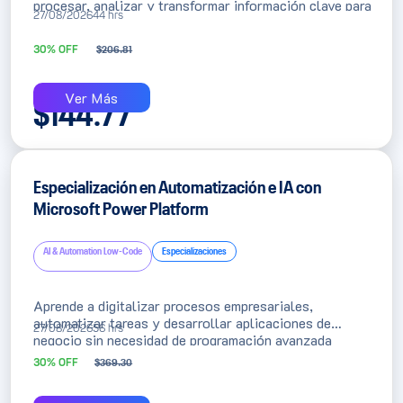
procesar, analizar y transformar información clave para
27/08/2026
44 hrs
impulsar decisiones más ágiles y estratégicas en las
organizaciones.
30% OFF
$
206.81
Ver Más
$
144.77
Especialización en Automatización e IA con
Microsoft Power Platform
AI & Automation Low-Code
Especializaciones
Aprende a digitalizar procesos empresariales,
automatizar tareas y desarrollar aplicaciones de
27/08/2026
56 hrs
negocio sin necesidad de programación avanzada
utilizando Microsoft Power Platform. Ideal para
30% OFF
$
369.30
profesionales que buscan liderar iniciativas de
transformación digital incorporando automatización e