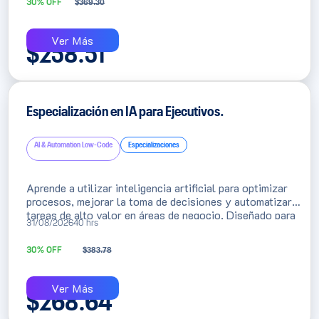
30% OFF
$
369.30
para el cliente.
Ver Más
$
258.51
Especialización en IA para Ejecutivos.
AI & Automation Low-Code
Especializaciones
Aprende a utilizar inteligencia artificial para optimizar
procesos, mejorar la toma de decisiones y automatizar
tareas de alto valor en áreas de negocio. Diseñado para
31/08/2026
40 hrs
ejecutivos, líderes y profesionales que buscan
incorporar IA de manera práctica para aumentar su
30% OFF
$
383.78
productividad e impulsar la transformación digital de sus
organizaciones.
Ver Más
$
268.64