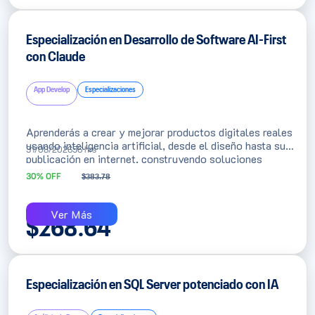
Especialización en Desarrollo de Software AI-First
con Claude
App Develop
Especializaciones
Aprenderás a crear y mejorar productos digitales reales
usando inteligencia artificial, desde el diseño hasta su
31/08/2026
56 hrs
publicación en internet, construyendo soluciones
completas y publicándolo en tu portafolio profesional
30% OFF
$
383.78
para potenciar tu CV. Sé parte de la nueva generación de
programadores que construye software con inteligencia
artificial.
Ver Más
$
268.64
Especialización en SQL Server potenciado con IA