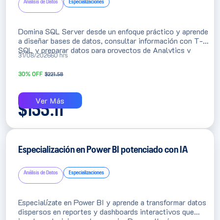
Análisis de Datos
Especializaciones
Domina SQL Server desde un enfoque práctico y aprende
a diseñar bases de datos, consultar información con T-
SQL y preparar datos para proyectos de Analytics y
31/08/2026
60 hrs
Business Intelligence. Ideal para profesionales de
negocios, tecnología y estudiantes que buscan
30% OFF
$
221.58
desarrollar una habilidad altamente demandada y
potenciar su trabajo con apoyo de inteligencia artificial.
Ver Más
$
155.11
Especialización en Power BI potenciado con IA
Análisis de Datos
Especializaciones
Especialízate en Power BI y aprende a transformar datos
dispersos en reportes y dashboards interactivos que