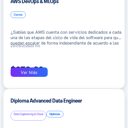
AWS DevOps & MLOps
Cursos
¿Sabías que AWS cuenta con servicios dedicados a cada
una de las etapas del ciclo de vida del software para que
puedan escalar de forma independiente de acuerdo a las
23/09/2026
20 hrs
necesidades de cada proyecto? El Curso AWS DevOps &
MLOps de DMC te capacitará en el uso de los diversos
servicios de AWS para la configuración de entornos
automatizados para la integración y despliegue continuo
$
270.62
de aplicaciones, así como de soluciones de ciencia de
Ver Más
datos.
Diploma Advanced Data Engineer
Data Engineering & Cloud
Diplomas