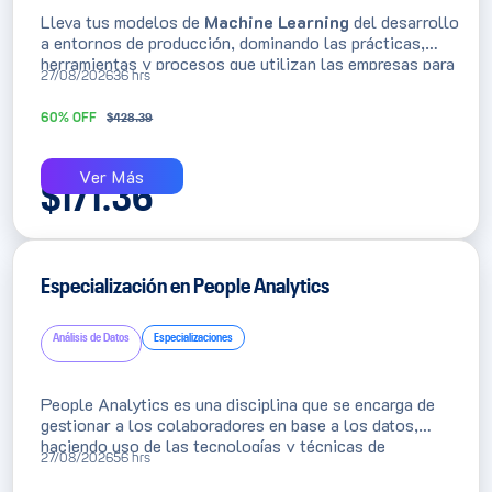
Lleva tus modelos de
Machine Learning
del desarrollo
a entornos de producción, dominando las prácticas,
herramientas y procesos que utilizan las empresas para
27/08/2026
36 hrs
desplegar soluciones escalables. Esta especialización
está dirigida a científicos de datos y profesionales
60% OFF
$
428.39
técnicos que buscan evolucionar hacia el rol de
Machine Learning Engineering & MLOps
, con un
enfoque altamente práctico y orientado a proyectos
Ver Más
reales.
$
171.36
Especialización en People Analytics
Análisis de Datos
Especializaciones
People Analytics es una disciplina que se encarga de
gestionar a los colaboradores en base a los datos,
haciendo uso de las tecnologías y técnicas de
27/08/2026
56 hrs
estadística, big data y analytics. Un enfoque data-driven
que aporta objetividad en la toma de decisiones