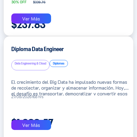
30% OFF
$
339.76
relacionada a la gestión del talento, además de permitir
pronosticar tendencias y anticipar desafíos.
Ver Más
$
237.83
Diploma Data Engineer
Data Engineering & Cloud
Diplomas
El crecimiento del Big Data ha impulsado nuevas formas
de recolectar, organizar y almacenar información. Hoy,
el desafío es transportar, democratizar y convertir esos
27/08/2026
168 hrs
datos en un soporte confiable para toda la organización.
$
1,388.57
Ver Más