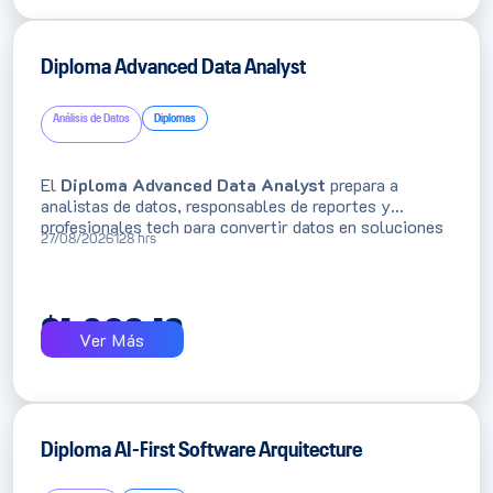
Diploma Advanced Data Analyst
Análisis de Datos
Diplomas
El
Diploma Advanced Data Analyst
prepara a
analistas de datos, responsables de reportes y
profesionales tech para convertir datos en soluciones
27/08/2026
128 hrs
visuales de negocio usando SQL Server, Power BI,
Python, Microsoft Fabric, BigQuery e IA. Su valor
práctico está en construir dashboards, data warehouses
y narrativas ejecutivas aplicables a proyectos reales.
$
1,093.13
Ver Más
Diploma AI-First Software Arquitecture