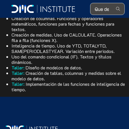
Search ...
Crear / eliminar relaciones. Creación de jerarquías.
Creación de tablas. En blanco, con datos, tipo calendario.
Creación de columnas. Funciones y operadores
matemáticos, funciones para fechas y funciones para
textos.
Creación de medidas. Uso de CALCULATE. Operaciones
fila a fila (funciones X).
Inteligencia de tiempo. Uso de YTD, TOTALYTD,
SAMEPERIODLASTYEAR. Variación entre periodos.
Uso del comando condicional (IF). Textos y títulos
dinámicos.
Taller:
Diseño de modelos de datos.
Taller:
Creación de tablas, columnas y medidas sobre el
modelo de datos.
Taller:
Implementación de las funciones de inteligencia de
tiempo.