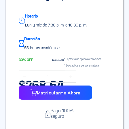
Horario
Lun y mie de 7:30 p. m. a 10:30 p. m.
Duración
56 horas académicas
* El precio no aplica a convenios
30% OFF
$
383.78
* Solo aplica a persona natural
Especialización en Desarrollo de Software AI-First con
$
268.64
Matricularme Ahora
Pago 100%
seguro