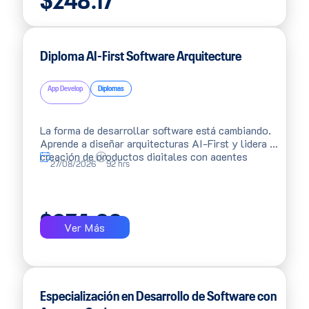
$
248.17
Diploma AI-First Software Arquitecture
App Develop
Diplomas
La forma de desarrollar software está cambiando.
Aprende a diseñar arquitecturas AI-First y lidera la
creación de productos digitales con agentes
27/08/2026
92 hrs
inteligentes que automatizan el desarrollo de
principio a fin.
$
974.66
Ver Más
Especialización en Desarrollo de Software con