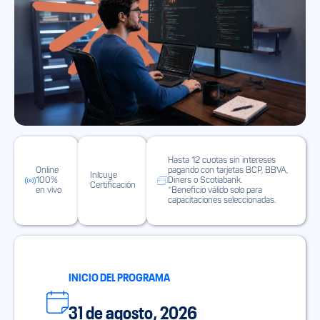
Hasta 12 cuotas sin intereses
Online
pagando con tarjetas BCP, BBVA,
Inlcuye
100%
Diners o Scotiabank.
Certificación
en vivo
*Beneficio válido solo para
capacitaciones seleccionadas.
INICIO DEL PROGRAMA
31 de agosto, 2026