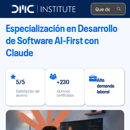
Search ...
Especialización en Desarrollo
de Software AI-First con
Claude
Alta
5/5
+230
demanda
laboral
Satisfacción del
Alumnos
alumno
certificados