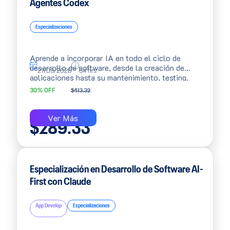
Agentes Codex
Especializaciones
Aprende a incorporar IA en todo el ciclo de
desarrollo de software, desde la creación de
27/08/2026
64 hrs
aplicaciones hasta su mantenimiento, testing,
seguridad y despliegue. Trabaja con
GitHub
30% OFF
$
413.32
Copilot y Codex
para construir soluciones full-
stack y automatizar tareas reales de ingeniería
mediante agentes inteligentes.
Ver Más
$
289.33
Especialización en Desarrollo de Software AI-
First con Claude
App Develop
Especializaciones