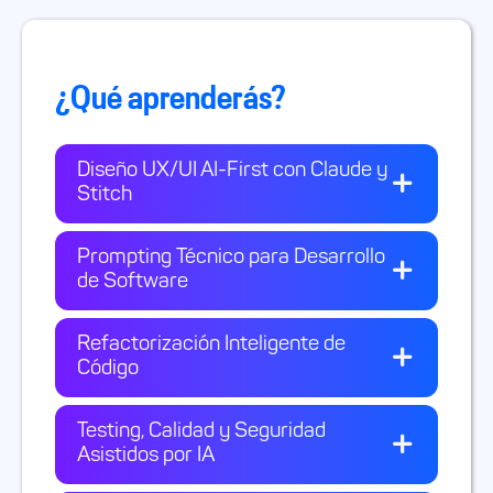
¿Qué aprenderás?
Diseño UX/UI AI-First con Claude y
Stitch
Prompting Técnico para Desarrollo
de Software
Refactorización Inteligente de
Código
Testing, Calidad y Seguridad
Asistidos por IA