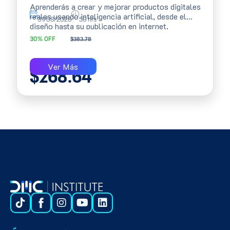
Aprenderás a crear y mejorar productos digitales
reales usando inteligencia artificial, desde el
31/08/2026
56 hrs
diseño hasta su publicación en internet,
construyendo soluciones completas y
30% OFF
$
383.78
publicándolo en tu portafolio profesional para
potenciar tu CV. Sé parte de la nueva generación
de programadores que construye software con
Ver Más
$
268.64
inteligencia artificial.