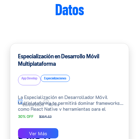
Datos
Especialización en Desarrollo Móvil
Multiplataforma
App Develop
Especializaciones
La Especialización en Desarrollador Móvil
Multiplataforma te permitirá dominar frameworks
26/08/2026
48 hrs
como React Native y herramientas para el
desarrollo simultáneo para Android e iOS con
30% OFF
$
354.53
Kotlin Multiplatform, permitiéndote agilizar y
optimizar el tiempo que inviertes en el diseño y
construcción de tus soluciones.
Ver Más