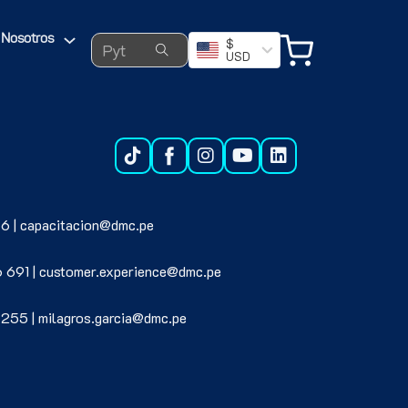
Search ...
Nosotros
$
USD
6 | capacitacion@dmc.pe
6 691 | customer.experience@dmc.pe
 255 | milagros.garcia@dmc.pe