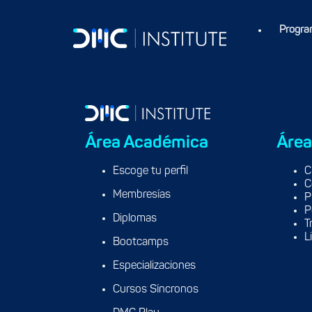
En cada capacitación aplican todas las condiciones regulares de as
Progra
Área Académica
Área
Escoge tu perfil
C
C
Membresías
P
P
Diplomas
T
L
Bootcamps
Especializaciones
Cursos Síncronos