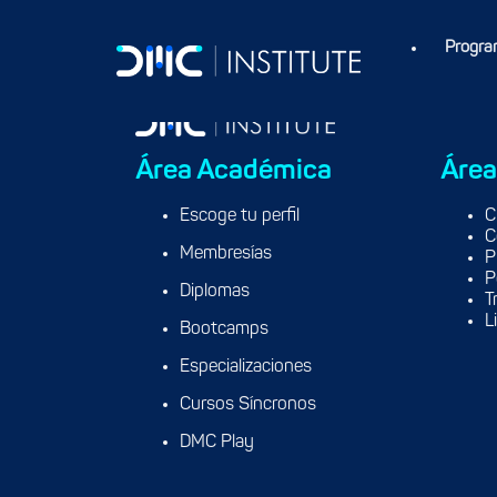
Progra
Área Académica
Área
Escoge tu perfil
C
C
Membresías
P
P
Diplomas
T
L
Bootcamps
Especializaciones
Cursos Síncronos
DMC Play