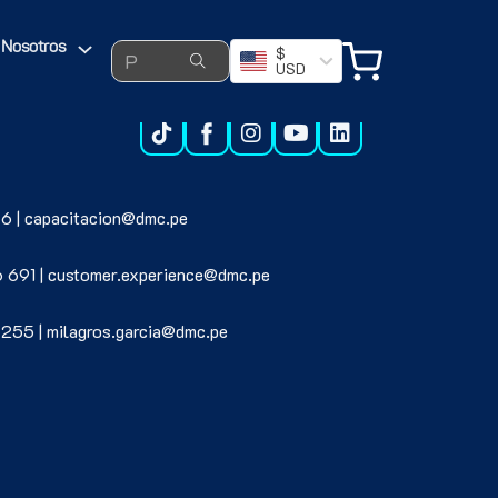
Search ...
Nosotros
$
USD
6 | capacitacion@dmc.pe
6 691 | customer.experience@dmc.pe
 255 | milagros.garcia@dmc.pe