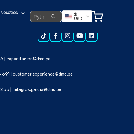
Search ...
Nosotros
$
USD
6 | capacitacion@dmc.pe
6 691 | customer.experience@dmc.pe
 255 | milagros.garcia@dmc.pe