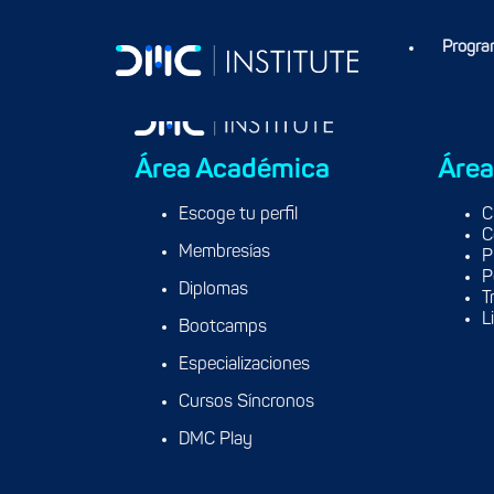
Progra
Área Académica
Área
Escoge tu perfil
C
C
Membresías
P
P
Diplomas
T
L
Bootcamps
Especializaciones
Cursos Síncronos
DMC Play