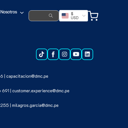
s por University of Cambridge – EEUU y Maestría en Publicidad y
Search ...
Nosotros
$
USD
6 | capacitacion@dmc.pe
6 691 | customer.experience@dmc.pe
 255 | milagros.garcia@dmc.pe