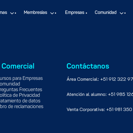
a en Spider y Addconsulta. Especialización en Business Analytic
mas
Membresías
Empresas
Comunidad
 Comercial
Contáctanos
Área Comercial: +51 912 322 97
ursos para Empresas
omunidad
reguntas Frecuentes
Atención al alumno: +51 985 12
olítica de Privacidad
ratamiento de datos
ibro de reclamaciones
Venta Corporativa: +51 981 350