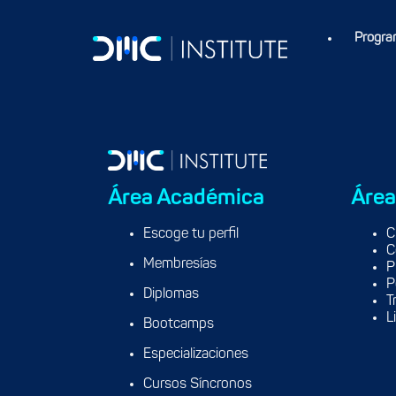
COO & VP de Medios en Grupo P, previamente ha tenido experienci
Marketing por la USMP.
Progra
Área Académica
Área
Escoge tu perfil
C
C
Membresías
P
P
Diplomas
T
L
Bootcamps
Especializaciones
Cursos Síncronos