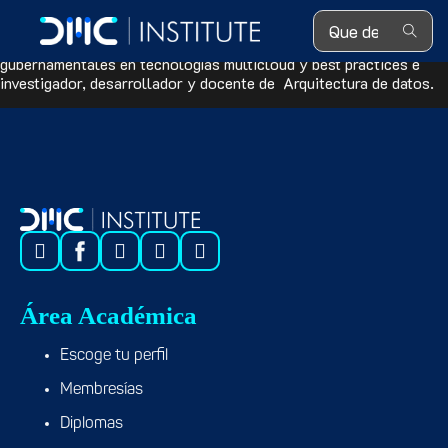
Search ...
Senior Data Engineer en la Clínica Internacional, previamente ha
tenido experiencia como consultor ad hoc de empresas privadas y
gubernamentales en tecnologías multicloud y best practices e
i
nvestigador, desarrollador y docente de Arquitectura de datos.
Área Académica
Escoge tu perfil
Membresías
Diplomas