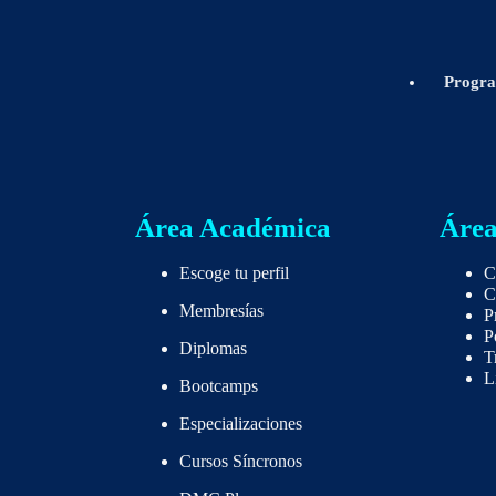
CEO en DMC INSTITUTE
Progr
Área Académica
Área
Escoge tu perfil
C
C
Membresías
P
P
Diplomas
T
L
Bootcamps
Especializaciones
Cursos Síncronos