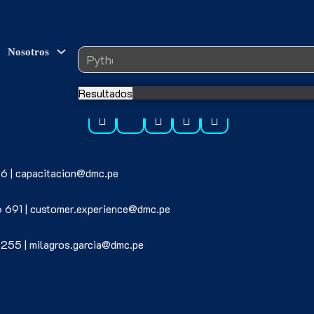
Search ...
Nosotros
Resultados
6 | capacitacion@dmc.pe
6 691 | customer.experience@dmc.pe
 255 | milagros.garcia@dmc.pe