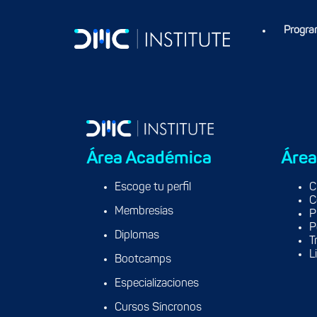
Data Scientist Analytics COE en Belcorp, previamente ha tenido 
Ingeniería (UNI).
Progra
Área Académica
Área
Escoge tu perfil
C
C
Membresías
P
P
Diplomas
T
L
Bootcamps
Especializaciones
Cursos Síncronos