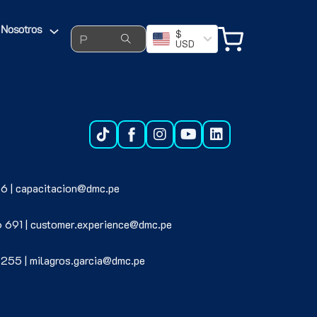
 e Ingeniero de Sistemas por la Universidad Nacional de
Search ...
Nosotros
$
USD
6 | capacitacion@dmc.pe
6 691 | customer.experience@dmc.pe
 255 | milagros.garcia@dmc.pe