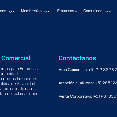
experiencia en el BBVA e Interbank. Data Science por el MIT xPRO
mas
Membresías
Empresas
Comunidad
 Comercial
Contáctanos
Área Comercial: +51 912 322 97
ursos para Empresas
omunidad
reguntas Frecuentes
Atención al alumno: +51 985 12
olítica de Privacidad
ratamiento de datos
ibro de reclamaciones
Venta Corporativa: +51 981 350