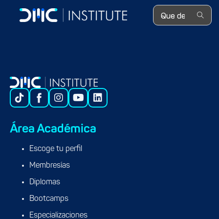
Commercial Excelence Leader en Grupo Palmas, previamente ha
Search ...
tenido experiencia en Fabrica Innovation Lab, TUMISOFT y E2E
Solutions.
Área Académica
Escoge tu perfil
Membresías
Diplomas
Bootcamps
Especializaciones