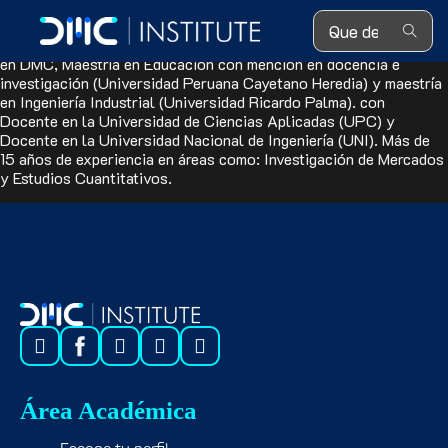
Search ...
Ingeniero en Estadística en Informática (Universidad Nacional
Agraria la Molina), coordinador del Área de Diseño de Producto
en DMC, Maestría en Educación con mención en docencia e
investigación (Universidad Peruana Cayetano Heredia) y maestría
en Ingeniería Industrial (Universidad Ricardo Palma). con
Docente en la Universidad de Ciencias Aplicadas (UPC) y
Docente en la Universidad Nacional de Ingeniería (UNI). Más de
15 años de experiencia en áreas como: Investigación de Mercados
y Estudios Cuantitativos.
Área Académica