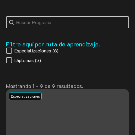
buscar producto
Search content
Filtre aquí por ruta de aprendizaje.
filtro categorias productos
Especializaciones
(6)
Diplomas
(3)
Mostrando 1 - 9 de 9 resultados.
Especializaciones