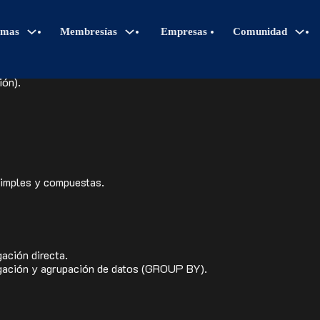
do SELECT…FROM…
amas
Membresías
Empresas
Comunidad
para columnas tipo número, tipo fecha y tipo texto. Categorizació
ión).
 simples y compuestas.
ación directa.
gación y agrupación de datos (GROUP BY).