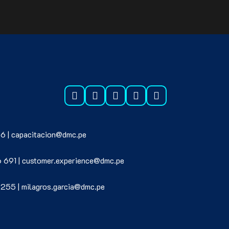
6 | capacitacion@dmc.pe
6 691 | customer.experience@dmc.pe
 255 | milagros.garcia@dmc.pe