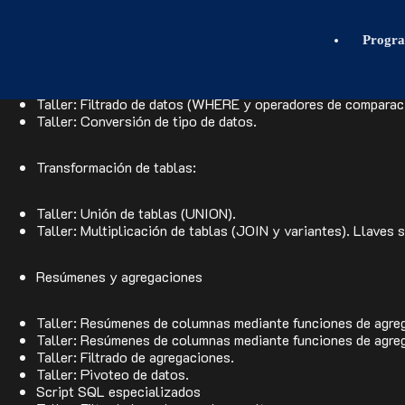
Repaso T-SQL: Estructura y funcionamiento del coman
Transformación de datos con T-SQL
Progr
Taller: Operaciones entre columnas: operadores y funciones 
Taller: Filtrado de datos (WHERE y operadores de comparac
Taller: Conversión de tipo de datos.
Transformación de tablas:
Taller: Unión de tablas (UNION).
Taller: Multiplicación de tablas (JOIN y variantes). Llaves
Resúmenes y agregaciones
Taller: Resúmenes de columnas mediante funciones de agreg
Taller: Resúmenes de columnas mediante funciones de agre
Taller: Filtrado de agregaciones.
Taller: Pivoteo de datos.
Script SQL especializados