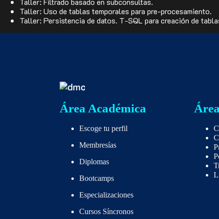
Taller: Filtrado basado en subconsultas.
Taller: Uso de tablas temporales para pre-procesamiento.
Taller: Persistencia de datos. T-SQL para creación de tabla
Área Académica
Área
Escoge tu perfil
C
C
Membresías
P
P
Diplomas
T
L
Bootcamps
Especializaciones
Cursos Síncronos