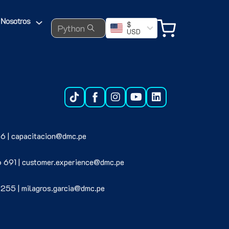
Search ...
Nosotros
$
USD
6 | capacitacion@dmc.pe
6 691 | customer.experience@dmc.pe
 255 | milagros.garcia@dmc.pe