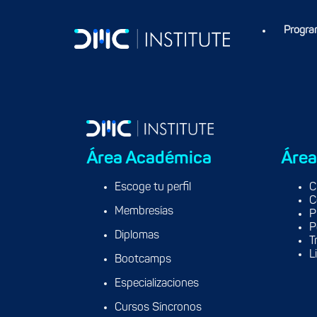
Relational Databases
Data Deliver & Visualization
Progra
Área Académica
Área
Escoge tu perfil
C
C
Membresías
P
P
Diplomas
T
L
Bootcamps
Especializaciones
Cursos Síncronos