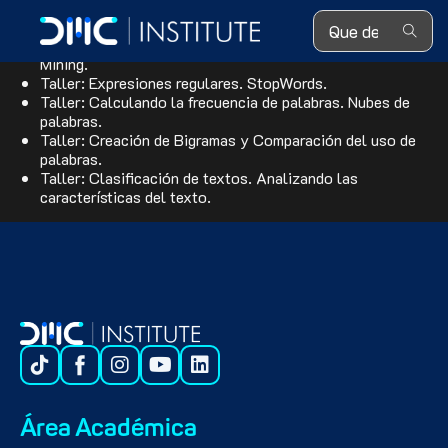
Search ...
Introducción al procesamiento de lenguaje natural.
Minería de texto. Pasos para ejecutar un proyecto de Text
Mining.
Taller: Expresiones regulares. StopWords.
Taller: Calculando la frecuencia de palabras. Nubes de
palabras.
Taller: Creación de Bigramas y Comparación del uso de
palabras.
Taller: Clasificación de textos. Analizando las
características del texto.
Área Académica