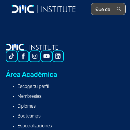
Search ...
Growth Hacking: Definición, habilidades del Growth Hacker
Área Académica
Escoge tu perfil
Membresías
Diplomas
Bootcamps
Especializaciones