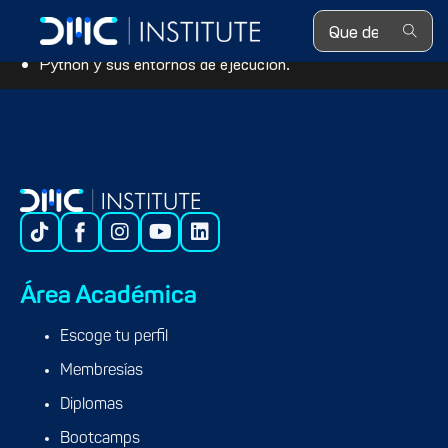
Search ...
ETL. Definición y herramientas.
Herramientas Python para ETL.
Python y sus entornos de ejecución.
Área Académica
Escoge tu perfil
Membresías
Diplomas
Bootcamps