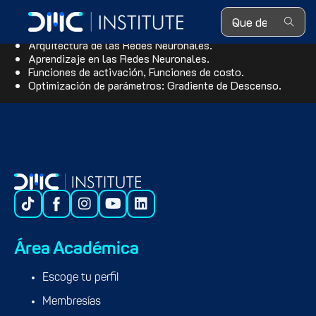
Search ...
Definición de IA – Machine Learning y Deep Learning.
La neurona biológica y la neurona artificial.
Arquitectura de las Redes Neuronales.
Aprendizaje en las Redes Neuronales.
Funciones de activación, Funciones de costo.
Optimización de parámetros: Gradiente de Descenso.
Área Académica
Escoge tu perfil
Membresías