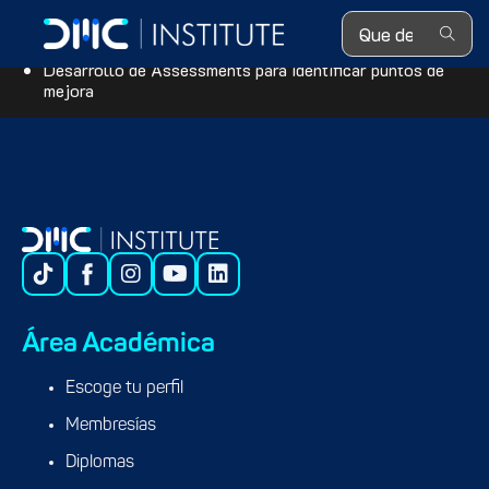
Search ...
Madurez de soluciones de datos
Arquitectura de datos de referencia
Desarrollo de
Assessments para identificar puntos de
mejora
Área Académica
Escoge tu perfil
Membresías
Diplomas