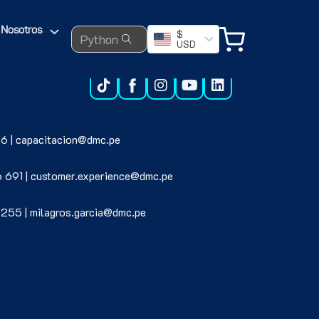
Search ...
Nosotros
$
USD
6 | capacitacion@dmc.pe
6 691 | customer.experience@dmc.pe
 255 | milagros.garcia@dmc.pe