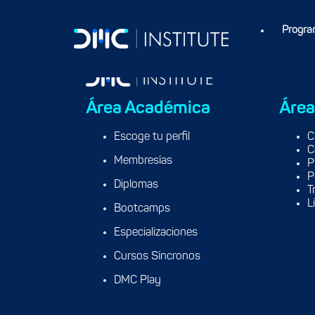
Progra
Área Académica
Área
Escoge tu perfil
C
C
Membresías
P
P
Diplomas
T
L
Bootcamps
Especializaciones
Cursos Síncronos
DMC Play