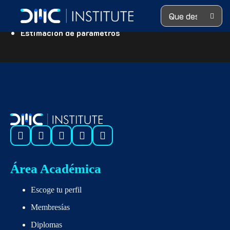
Search ...
Definiciones y enfoques de los parámetros de riesgo
de crédito
Estimación de parámetros
Área Académica
Escoge tu perfil
Membresías
Diplomas