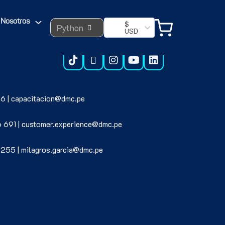
Search ...
Nosotros
$
USD
6 | capacitacion@dmc.pe
6 691 | customer.experience@dmc.pe
 255 | milagros.garcia@dmc.pe