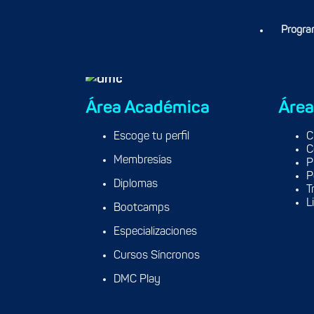
Progra
Área Académica
Área
Escoge tu perfil
C
C
Membresías
P
P
Diplomas
T
L
Bootcamps
Especializaciones
Cursos Síncronos
DMC Play