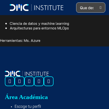
Search ...
Diseña arquitecturas de datos para flujos de machine learning que
operen en entornos MLOps.
Ciencia de datos y machine learning
Arquitecturas para entornos MLOps
Herramientas: Ms. Azure
Área Académica
Escoge tu perfil