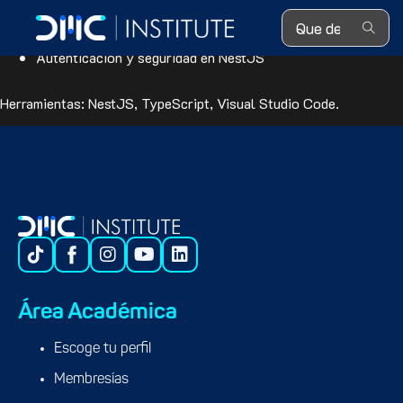
Search ...
Introducción a NestJS y a la Arquitectura Backend
Implementación de controles y servicios
Autenticación y seguridad en NestJS
Herramientas: NestJS, TypeScript, Visual Studio Code.
Área Académica
Escoge tu perfil
Membresías