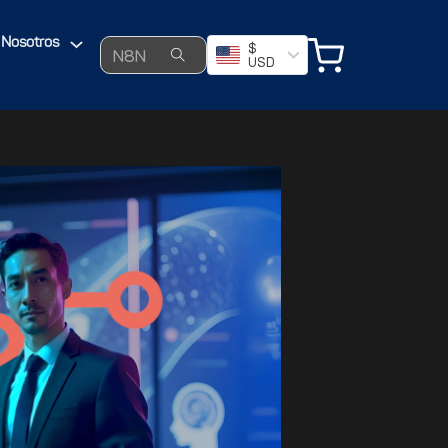
Search ...
Nosotros
$
USD
on Low-Code