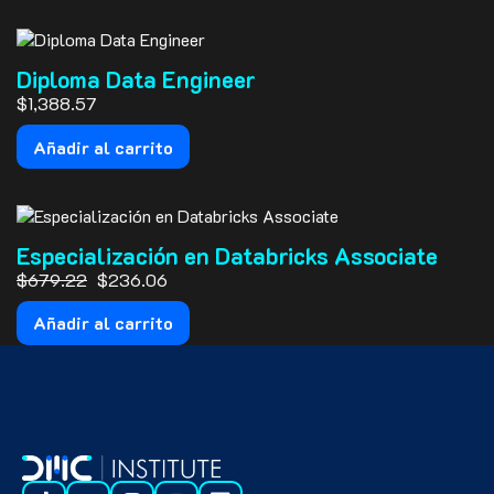
Diploma Data Engineer
$
1,388.57
Añadir al carrito
Especialización en Databricks Associate
El precio original era: $679.22.
El precio actual es: $236.06.
$
679.22
$
236.06
Añadir al carrito